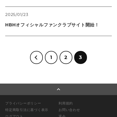
2025/01/23
HBHオフィシャルファンクラブサイト開始！
1
2
3
expand_less
プライバシーポリシー
利用規約
特定商取引法に基づく表示
お問い合わせ
ログアウト
退会