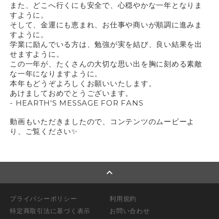
また、どこへ行くにも安全で、心穏やかな一年となりま
すように。
そして、金運にも恵まれ、お仕事や商いが順調に進みま
すように。
学業に励んでいる方は、勉強が実を結び、良い結果を出
せますように。
この一年が、たくさんの大切な思い出を胸に刻める素敵
な一年になりますように。
本年もどうぞよろしくお願いいたします。
あけましておめでとうございます。
- HEARTH'S MESSAGE FOR FANS
動画もいただきましたので、コンテンツのムービーよ
り、ご覧ください✨️
expand_less
プライバシーポリシー
利用規約
特定商取引法に基づく表示
お問い合わせ